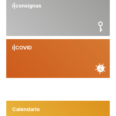
i|
consignas
i|
COVID
Calendario