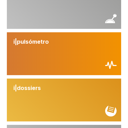
i|
pulsómetro
i|
dossiers