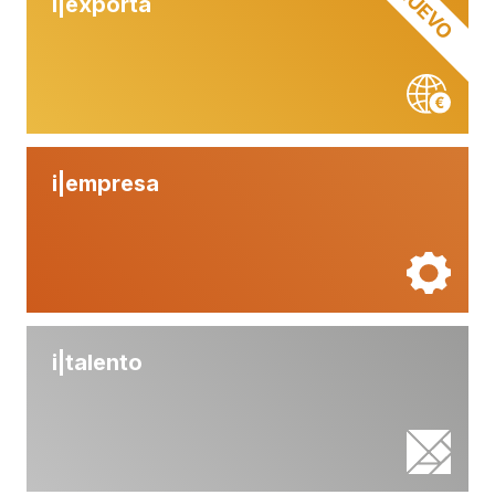
NUEVO
i|
exporta
i|
empresa
i|
talento