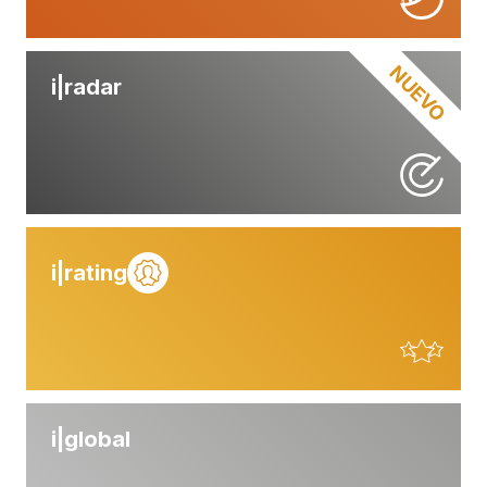
NUEVO
i|
radar
i|
rating
i|
global