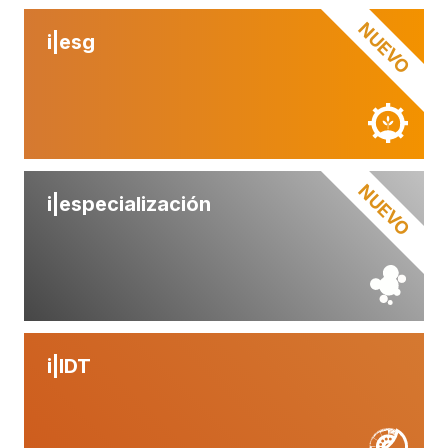
NUEVO
i|
esg
NUEVO
i|
especialización
i|
IDT