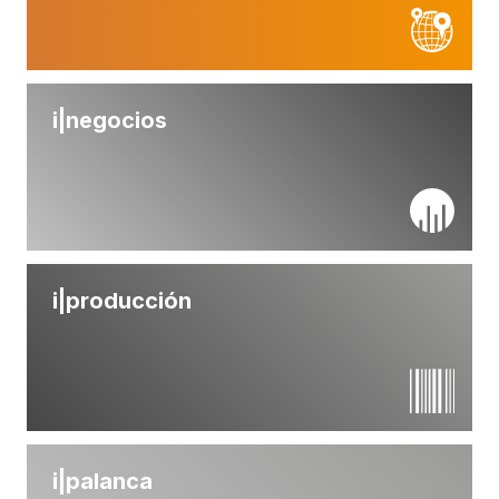
i|
negocios
i|
producción
i|
palanca