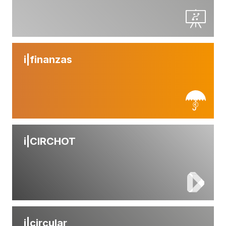
i|
finanzas
i|
CIRCHOT
i|
circular