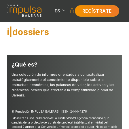
REGÍSTRATE
ES
i|dossiers
¿Qué es?
Una colección de informes orientados a contextualizar
estratégicamente el conocimiento disponible sobre la
estructura económica, las palancas de valor, los activos y las
dinámicas locales que afectan a la competitividad global de
* Campos requeridos
Balears.
© Fundación IMPULSA BALEARS · ISSN: 2444-4278
i|dossiers és una publicació de la Unitat d’intel·ligència econòmica que
gaudeix de la protecció dels drets de propietat intel·lectual en virtut del
protocol 2 annex a la Convenció universal sobre dret d’autor. No obstant això,