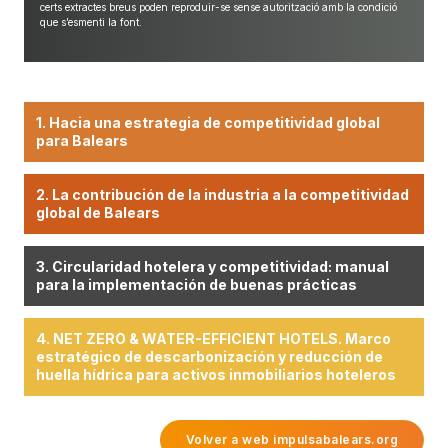
certs extractes breus poden reproduir-se sense autorització amb la condició
que s’esmenti la font.
1. Hacia una estrategia de competitividad global
para Balears
2. La contribución de la industria a la competitividad
global de Balears
Restablecer contraseña
3. Circularidad hotelera y competitividad: manual
para la implementación de buenas prácticas
4. NET ZERO & WATER-EFFICIENT HOTELS. Marco
estratégico de descarbonización y reducción de
huella hídrica para activos inmobiliarios hoteleros
ÁREA CLIENTE
DESCONECTAR
Volver a web impulsabalears.org