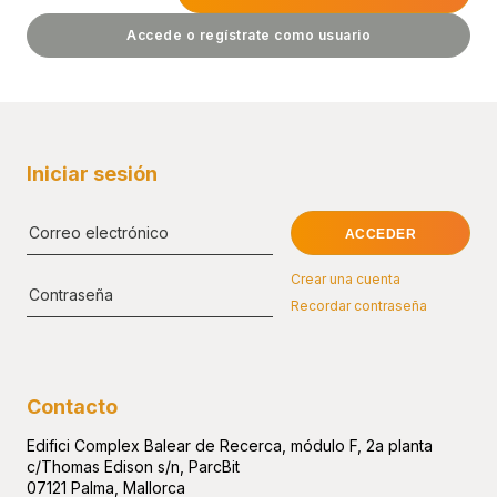
Accede o regístrate como usuario
No recuerdo mi contraseña
No recuerdo mi contraseña
Volver
No tengo cuenta, Regístrame
No tengo cuenta, Regístrame
Iniciar sesión
Selecciona las iniciativas de tu interés y
mantente al día de nuestros últimos
Crear una cuenta
resultados
Recordar contraseña
Acepto recibir todos los boletines
periódicos
i|newsletter
Contacto
Recibe invitaciones e información
Edifici Complex Balear de Recerca, módulo F, 2a planta
sobre nuestros eventos
c/Thomas Edison s/n, ParcBit
07121 Palma, Mallorca