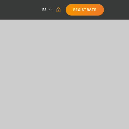
ES
REGÍSTRATE
ios
ionamiento
ios
ca
ers
D