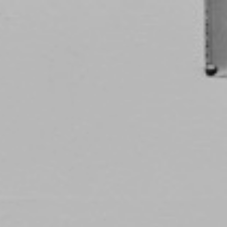
Accep
Rebre
esde