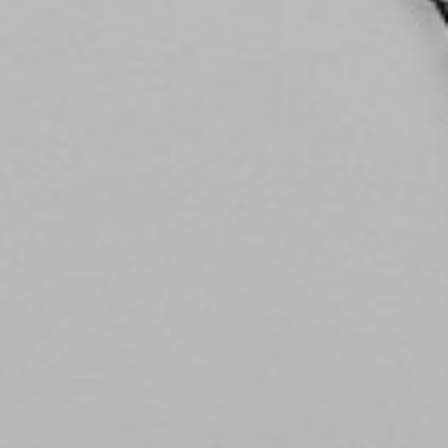
equerits
R