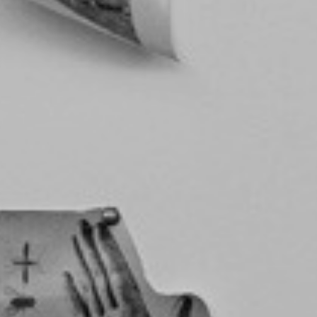
* Camps r
Restablir contrasenya
ÀREA CLIENT
DESCONNECTA