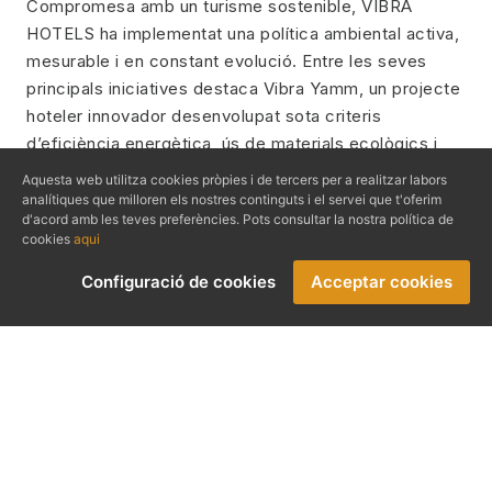
Compromesa amb un turisme sostenible, VIBRA
HOTELS ha implementat una política ambiental activa,
mesurable i en constant evolució. Entre les seves
principals iniciatives destaca Vibra Yamm, un projecte
hoteler innovador desenvolupat sota criteris
d’eficiència energètica, ús de materials ecològics i
reducció de la petjada de carboni. Així mateix, cal
Aquesta web utilitza cookies pròpies i de tercers per a realitzar labors
destacar que els seus 36 establiments compten amb
analítiques que milloren els nostres continguts i el servei que t'oferim
d'acord amb les teves preferències. Pots consultar la nostra política de
la certificació Ecostars.
cookies
aqui
Amb una identitat sòlida i una gestió
Configuració de cookies
Acceptar cookies
professionalitzada, VIBRA HOTELS referma el seu
compromís amb el territori balear i amb un turisme
responsable, generador de valor compartit per a
l’entorn econòmic, social i ambiental.