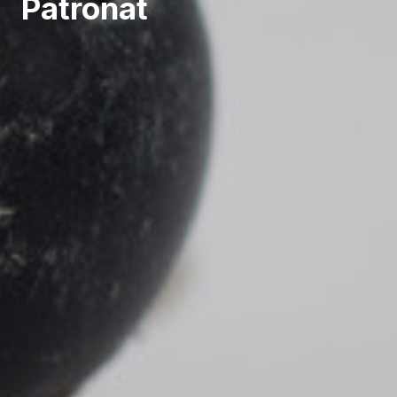
Patronat
Restablir contrasenya
ÀREA CLIENT
DESCONNECTAR