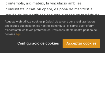
contempla, així mateix, la vinculació amb les
comunitats locals on opera, es posa de manifest a
través de les certificacions que disposa en matèria de
qualitat (ISO 9001) i medi ambient (ISO 14001 i
Aquesta web utilitza cookies pròpies i de tercers per a realitzar labors
analítiques que milloren els nostres continguts i el servei que t'oferim
Travelife). Ha estat guardonada amb el premi
d'acord amb les teves preferències. Pots consultar la nostra política de
Innobankia (2019) com a empresa de l’any pel seu
cookies
aqui
projecte d’FP dual THB College.
Configuració de cookies
Acceptar cookies