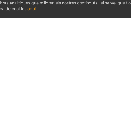
bors analítiques que milloren els nostres continguts i el servei que t'
tica de cookies
aqui
nostres valors i el nostre compromís es trad
desenvolupament de les comunitats on oper
iam el sentit últim de la nostra empresa: gene
r Olías Mena
tor territorial Mapfre Balears