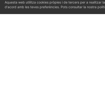
Aquesta web utilitza cookies pròpies i de tercers per a realitzar la
d'acord amb les teves preferències. Pots consultar la nostra polí
Els 
pel 
ampl
Javie
Direc