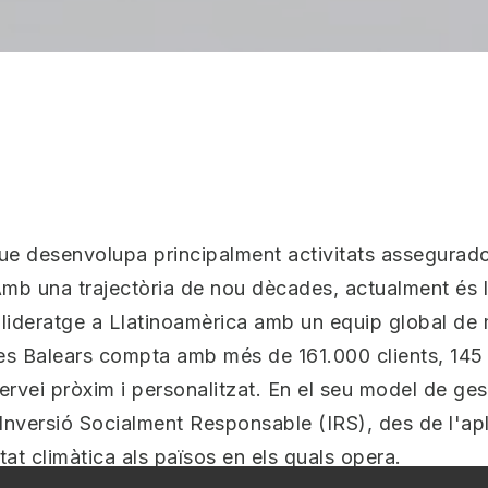
e desenvolupa principalment activitats assegurado
 Amb una trajectòria de nou dècades, actualment és
u lideratge a Llatinoamèrica amb un equip global d
 les Balears compta amb més de 161.000 clients, 145 
ervei pròxim i personalitzat. En el seu model de ges
 Inversió Socialment Responsable (IRS), des de l'ap
litat climàtica als països en els quals opera.