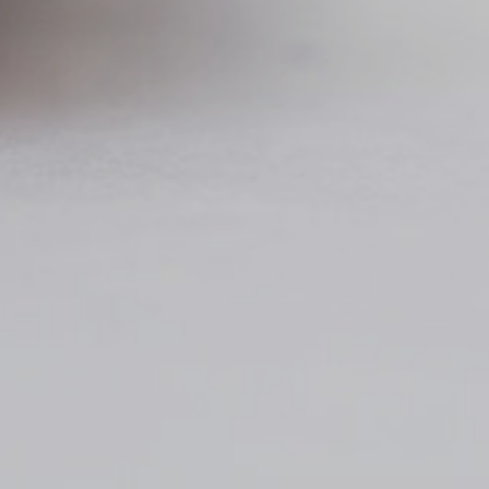
to rebre tots els butlletins periòdics
i|newsletter
 invitacions i informació sobre els nostres
veniments
He leido y acepto la
Política d