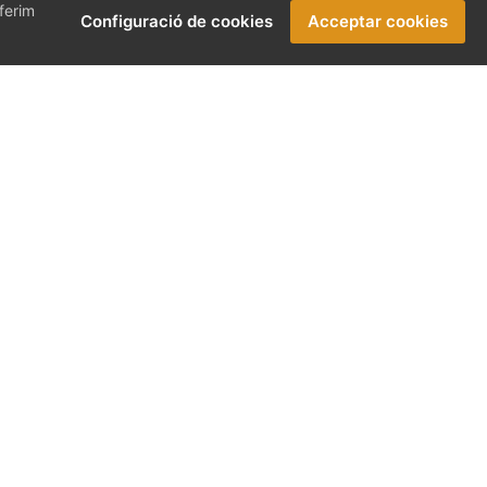
oferim
Configuració de cookies
Acceptar cookies
ueixen en una preocupació permanent
em. A través d’IMPULSA BALEARS
rar valor compartit amb la societat.