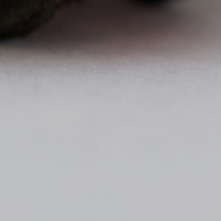
Accep
Rebre
esde