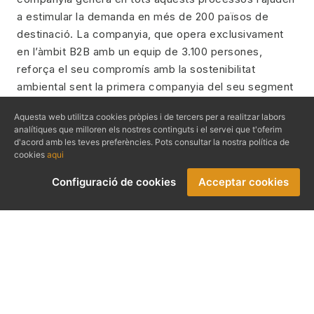
a estimular la demanda en més de 200 països de
destinació. La companyia, que opera exclusivament
en l’àmbit B2B amb un equip de 3.100 persones,
reforça el seu compromís amb la sostenibilitat
ambiental sent la primera companyia del seu segment
que s’uneix a l’
Amazon’s Climate Pledge,
l’objectiu es
Aquesta web utilitza cookies pròpies i de tercers per a realitzar labors
aspirar a la neutralitat climàtica l’any 2040. Així mateix,
analítiques que milloren els nostres continguts i el servei que t'oferim
com a part del programa
Green Hotels
, ajuda la seva
d'acord amb les teves preferències. Pots consultar la nostra política de
cookies
aqui
cadena de valor a millorar els seus estàndards de
sostenibilitat mitjançant la certificació GSTC, per
Configuració de cookies
Acceptar cookies
garantir que respon a l'emergència climàtica actual i
als Objectius de Desenvolupament Sostenible de les
Nacions Unides.