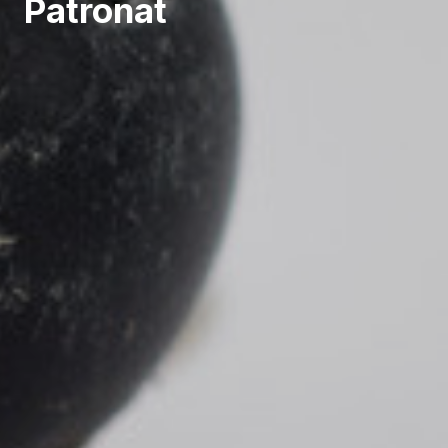
Patronat
Restablir contrasenya
ÀREA CLIENT
DESCONNECTAR