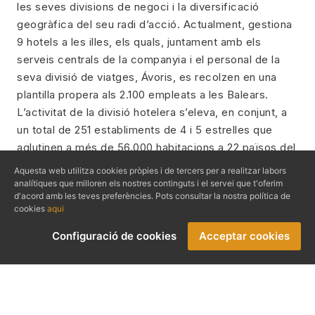
les seves divisions de negoci i la diversificació
geogràfica del seu radi d’acció. Actualment, gestiona
9 hotels a les illes, els quals, juntament amb els
serveis centrals de la companyia i el personal de la
seva divisió de viatges, Ávoris, es recolzen en una
plantilla propera als 2.100 empleats a les Balears.
L’activitat de la divisió hotelera s’eleva, en conjunt, a
un total de 251 establiments de 4 i 5 estrelles que
aglutinen a més de 56.000 habitacions a 22 països del
món i es converteix, així, en la segona cadena
Aquesta web utilitza cookies pròpies i de tercers per a realitzar labors
hotelera d’Espanya i la nombre 31 del món. Així
analítiques que milloren els nostres continguts i el servei que t'oferim
d'acord amb les teves preferències. Pots consultar la nostra política de
mateix, canalitza els seus esforços en matèria
cookies
aqui
ambiental, relacionats amb l’eficiència energètica i el
consum responsable de recursos, a través del
Configuració de cookies
Acceptar cookies
projecte B-Ecology, al mateix temps que part del seu
portfolio
hoteler compta amb distintes certificacions
reconegudes internacionalment (ISO 14001, Travelife
GreeynGlobe, BREEAM). El seu compromís social i