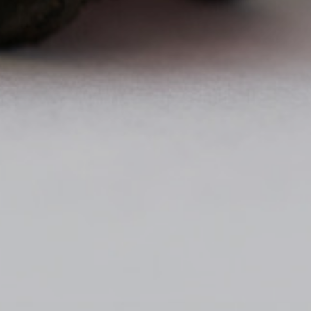
Accep
Rebre
esde