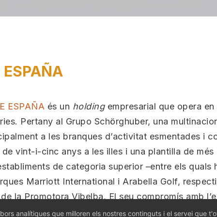
Y ESPAÑA
DE ESPAÑA
és un
holding
empresarial que opera en l’
iàries. Pertany al Grupo Schörghuber, una multinacion
incipalment a les branques d’activitat esmentades 
e vint-i-cinc anys a les illes i una plantilla de mé
s establiments de categoria superior –entre els quals 
rques Marriott International i Arabella Golf, respec
s de la Promotora Vibelba. El seu compromís amb l’e
es seves instal·lacions, el qual compta amb l’acredi
bors analítiques que milloren els nostres continguts i el servei que t'