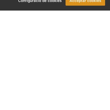
Configuració de cookies
Acceptar cookies
 ens permeten configurar una
ls nostres clients i, especialment, de
rn en què operam. A través
 treballam per posicionar les illes
a.