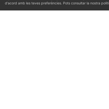
d'acord amb les teves preferències. Pots consultar la nostra polí
14001, EMAS).
Ens 
prop
la r
d’IM
com 
Franc
Conse