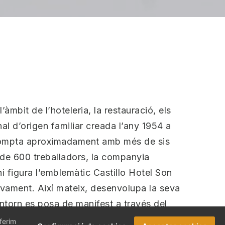
àmbit de l’hoteleria, la restauració, els
al d’origen familiar creada l’any 1954 a
i compta aproximadament amb més de sis
s de 600 treballadors, la companyia
hi figura l’emblemàtic Castillo Hotel Son
tivament. Així mateix, desenvolupa la seva
ntorn es posa de manifest a través del
tació de distintes certificacions (ISO
oferim