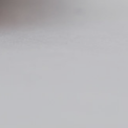
to rebre tots els butlletins periòdics
i|newsletter
 invitacions i informació sobre els nostres
veniments
He leido y acepto la
Política d