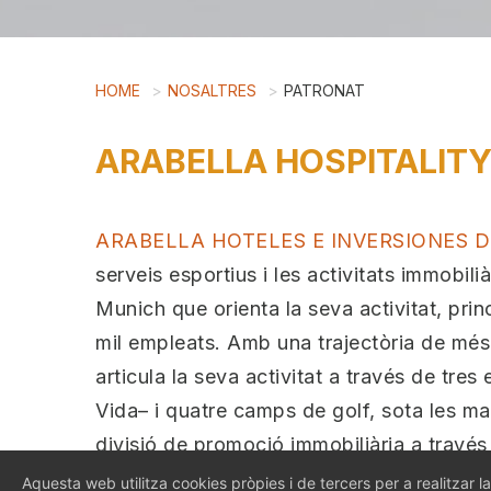
HOME
NOSALTRES
PATRONAT
ARABELLA HOSPITALIT
ARABELLA HOTELES E INVERSIONES 
serveis esportius i les activitats immobil
Munich que orienta la seva activitat, pr
mil empleats. Amb una trajectòria de més d
articula la seva activitat a través de tre
Vida– i quatre camps de golf, sota les ma
divisió de promoció immobiliària a travé
sistema de gestió ambiental que regeix a l
Aquesta web utilitza cookies pròpies i de tercers per a realitzar la