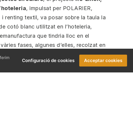
’hoteleria
, impulsat per POLARIER,
 renting textil, va posar sobre la taula la
de cotó blanc utilitzat en l’hoteleria,
remanufactura que tindria lloc en el
vàries fases, algunes d’elles, recolzat en
ipat i compartit informació arrel de la
oferim
Configuració de cookies
Acceptar cookies
s, els promotors del projecte consideren
ltats collits i mantenir actualitzats els
e.
oteler a les Balears.