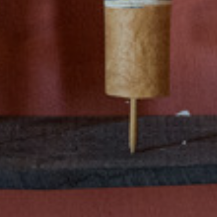
Accep
Rebre
esde