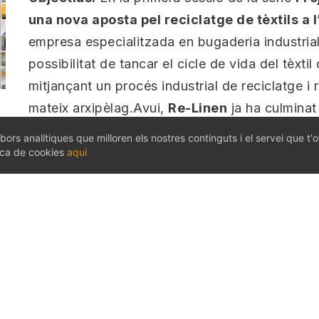
una nova aposta pel reciclatge de tèxtils a l
empresa especialitzada en bugaderia industrial i
possibilitat de tancar el cicle de vida del tèxtil 
mitjançant un procés industrial de reciclatge i 
mateix arxipèlag.Avui,
Re-Linen
ja ha culminat 
la participació de les
15 entitats
que han partic
bors analítiques que milloren els nostres continguts i el servei que t'
primera sessió. D’acord amb les fites assolide
tica de cookies
aqui
que és un bon moment per posar en comú els resu
seus principals
stakeholders
.
Aspectes principals:
Per què Re-Linen?
Breu repàs del project
On hem arribat aquest darrer any?
Coneixem millor la situació del tèxtil h