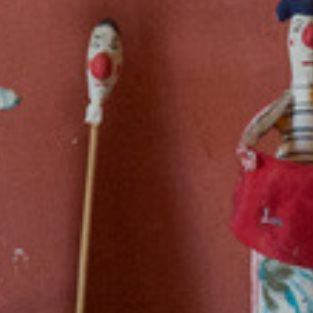
Restablir contrasenya
ÀREA CLIENT
DESCONNECTA