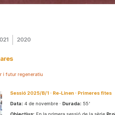
021
2020
lares
 i futur regeneratiu
Sessió 2025/B/1 · Re-Linen · Primeres fites
Data:
4 de novembre ·
Durada:
55'
Objectius:
En la primera sessió de la sèrie
Pro