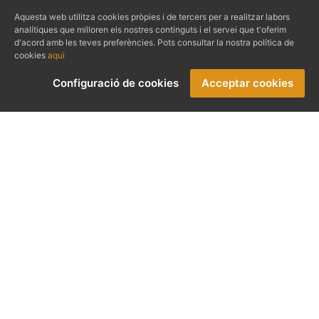
Aquesta web utilitza cookies pròpies i de tercers per a realitzar labors
analítiques que milloren els nostres continguts i el servei que t'oferim
d'acord amb les teves preferències. Pots consultar la nostra política de
cookies
aqui
Configuració de cookies
Acceptar cookies
Governar la pressió humana: el paper de la
mobilitat terrestre
Organitza:
Prensa Ibérica, Fundació 'La Caixa' i
Diario de Mallorca
En el marc de:
III Edició del 'Fòrum
Econòmic i Social del Mediterrani' a Balears
Data:
18 de maig
Lloc:
Club Diario de Mallorca (c/ Puerto Rico, 15,
Palma)