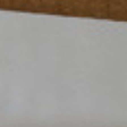
Selecciona las iniciativas de tu interés y
mantente al día de nuestros últimos
resultados
Acepto recibir todos los boletines
periódicos
i|newsletter
Recibe invitaciones e información
sobre nuestros eventos
He leido y acepto la
Política de privacidad