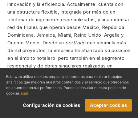
innovación y la eficiencia. Actualmente, cuenta con
una estructura flexible, integrada por más de un
centenar de ingenieros especializados, y una extensa
red de filiales que operan desde México, República
Dominicana, Jamaica, Miami, Reino Unido, Argelia y
Oriente Medio. Desde un
portfolio
que acumula más
de mil proyectos, la empresa ha afianzado su posición
en el ámbito hotelero, pero también en el segmento
residencial y de obras singulares realizadas en
sectores como el hospitalario y educativo o el
Esta web utiliza cookies propias y de terceros para realizar trabajos
ferroviario y aeroportuario. Dispone de certificaciones
analíticos que mejoren nuestros contenidos y el servicio que ofrecemos
de acuerdo con tus preferencias. Puedes consultar nuestra política de
en materia de calidad (ISO 9001), salud y seguridad en
cookies
aquí
el trabajo (OSHAS 18001) y medio ambiente (ISO
14001).
Configuración de cookies
Aceptar cookies