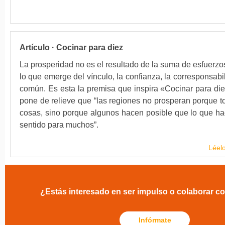
Artículo · Cocinar para diez
La prosperidad no es el resultado de la suma de esfuerzos
lo que emerge del vínculo, la confianza, la corresponsabil
común. Es esta la premisa que inspira «Cocinar para die
pone de relieve que “las regiones no prosperan porque 
cosas, sino porque algunos hacen posible que lo que h
sentido para muchos”.
Léelo
¿Estás interesado en ser impulso o colaborar c
Infórmate