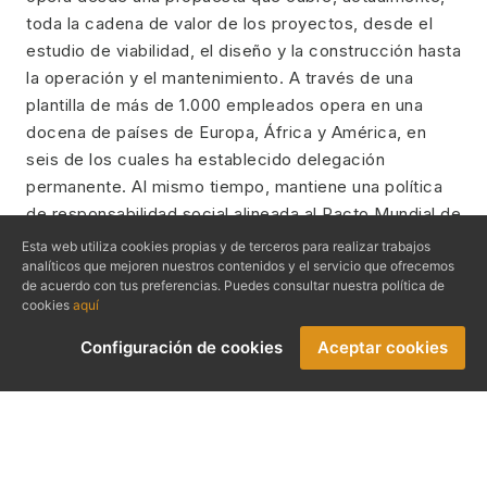
toda la cadena de valor de los proyectos, desde el
estudio de viabilidad, el diseño y la construcción hasta
la operación y el mantenimiento. A través de una
plantilla de más de 1.000 empleados opera en una
docena de países de Europa, África y América, en
seis de los cuales ha establecido delegación
permanente. Al mismo tiempo, mantiene una política
de responsabilidad social alineada al Pacto Mundial de
Naciones Unidas que se refleja, mayormente, en las
Esta web utiliza cookies propias y de terceros para realizar trabajos
certificaciones que dispone en materia de calidad
analíticos que mejoren nuestros contenidos y el servicio que ofrecemos
de acuerdo con tus preferencias. Puedes consultar nuestra política de
(ISO 9001), salud y seguridad en el trabajo (ISO
cookies
aquí
45001), innovación (UNE 166002) y medio ambiente
Configuración de cookies
Aceptar cookies
(14001 e ISO 50001). Ha obtenido varios premios y
subvenciones a proyectos de I+D+i a nivel nacional y
europeo de acuerdo a una sólida cultura empresarial
basada en la innovación.