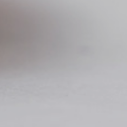
Selecciona las iniciativas de tu interés y
mantente al día de nuestros últimos
resultados
Acepto recibir todos los boletines
periódicos
i|newsletter
Recibe invitaciones e información
sobre nuestros eventos
He leido y acepto la
Política de privacidad