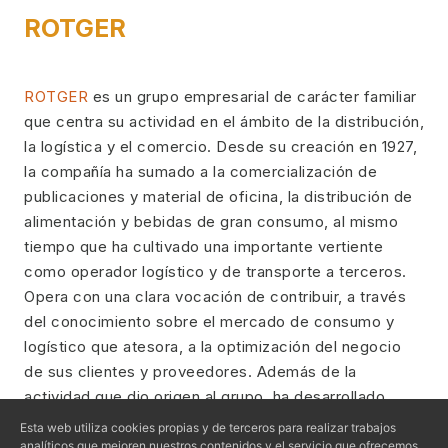
ROTGER
ROTGER
es un grupo empresarial de carácter familiar
que centra su actividad en el ámbito de la distribución,
la logística y el comercio. Desde su creación en 1927,
la compañía ha sumado a la comercialización de
publicaciones y material de oficina, la distribución de
alimentación y bebidas de gran consumo, al mismo
tiempo que ha cultivado una importante vertiente
como operador logístico y de transporte a terceros.
Opera con una clara vocación de contribuir, a través
del conocimiento sobre el mercado de consumo y
logístico que atesora, a la optimización del negocio
de sus clientes y proveedores. Además de la
actividad que dio origen al grupo, ha desarrollado
inversiones turísticas e inmobiliarias en Balears y
Esta web utiliza cookies propias y de terceros para realizar trabajos
Canarias.
analíticos que mejoren nuestros contenidos y el servicio que ofrecemos