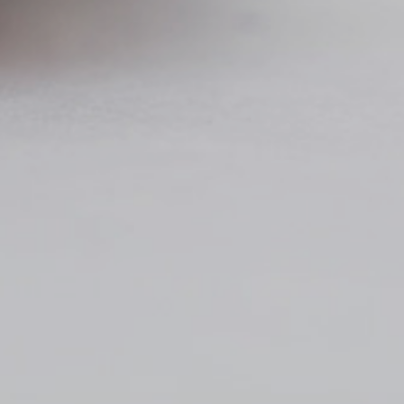
ona las iniciativas de tu interés y
te al día de nuestros últimos resultados
o recibir todos los boletines periódicos
i|newsletter
be invitaciones e información sobre nuestros
tos
He leido y acepto la
Política de