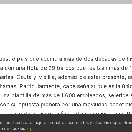
nuestro país que acumula más de dos décadas de his
 con una flota de 29 barcos que realizan más de 1,
arias, Ceuta y Melilla, además de estar presente, e
ahamas. Particularmente, cabe señalar que es la ún
n una plantilla de más de 1.600 empleados, se erige
 con su apuesta pionera por una movilidad ecoeficie
on gas natural. En esta línea, desde su iniciativa ‘
con el uso de energías renovables, como el hidróge
ajos analíticos que mejoren nuestros contenidos y el servicio que ofr
ica de cookies
aquí
ones en 2050.