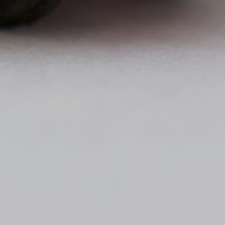
Selecci
manten
Acept
Reci
even