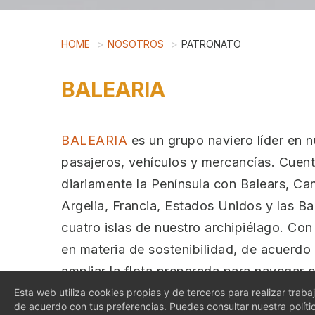
HOME
NOSOTROS
PATRONATO
BALEARIA
BALEARIA
es un grupo naviero líder en 
pasajeros, vehículos y mercancías. Cuenta
diariamente la Península con Balears, Can
Argelia, Francia, Estados Unidos y las B
cuatro islas de nuestro archipiélago. Co
en materia de sostenibilidad, de acuerdo
ampliar la flota preparada para navegar c
participación en proyectos relacionados 
Esta web utiliza cookies propias y de terceros para realizar trab
de acuerdo con tus preferencias. Puedes consultar nuestra polít
alcanzar una navegación neutra en emisi