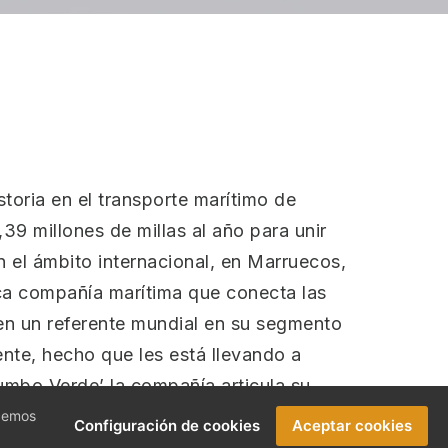
toria en el transporte marítimo de
39 millones de millas al año para unir
n el ámbito internacional, en Marruecos,
ica compañía marítima que conecta las
 en un referente mundial en su segmento
nte, hecho que les está llevando a
Rumbo Verde’ la compañía articula su
no verde o el biometano, al objeto de
ecemos
Configuración de cookies
Aceptar cookies