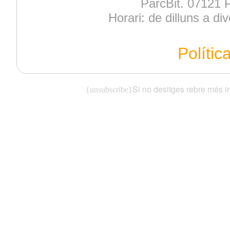
ParcBit. 07121 P
Horari: de dilluns a d
Polític
Si no desitges rebre més i
{unsubscribe}