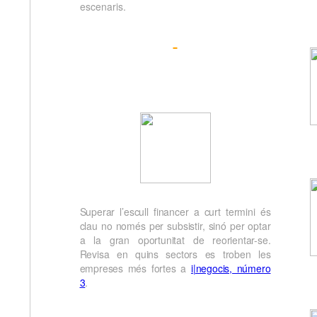
escenaris.
Superar l’escull financer a curt termini és
clau no només per subsistir, sinó per optar
a la gran oportunitat de reorientar-se.
Revisa en quins sectors es troben les
empreses més fortes a
i|negocis, número
3
.