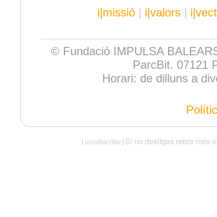
i|missió
|
i|valors
|
i|vec
© Fundació IMPULSA BALEARS. E
ParcBit. 07121 P
Horari: de dilluns a d
Políti
Si no desitges rebre més i
{unsubscribe}